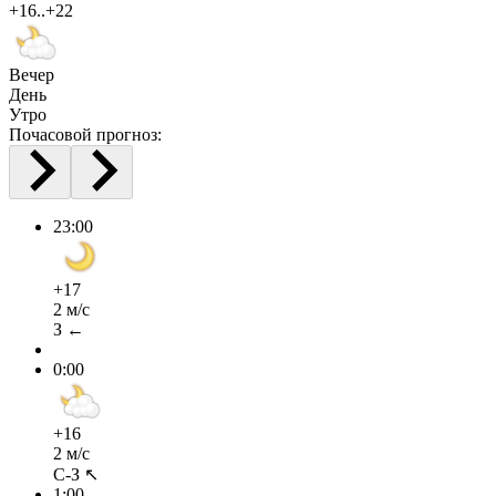
+16..+22
Вечер
День
Утро
Почасовой прогноз:
23:00
+17
2 м/с
З ←
0:00
+16
2 м/с
С-З ↖
1:00