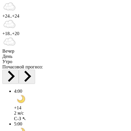
+24..+24
+18..+20
Вечер
День
Утро
Почасовой прогноз:
4:00
+14
2 м/с
С-З ↖
5:00